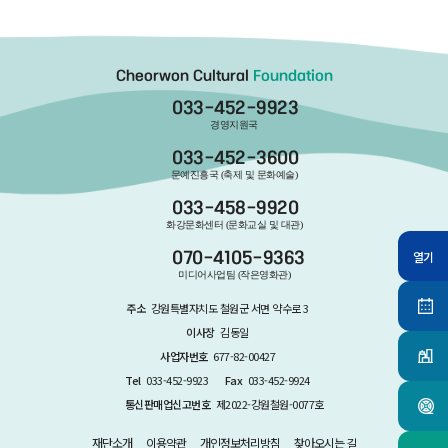
Cheorwon Cultural
Foundation
033-452-9923
경영지원국
033-452-3600
문예진흥국 (축제 및 문화예술)
033-458-9920
화강문화센터 (문화교실 및 대관)
열기
070-4105-9363
미디어사업팀 (작은영화관)
주소
강원특별자치도 철원군 서면 약수로 3
이사장
김동일
사업자번호
677-82-00427
Tel
033-452-9923
Fax
033-452-9924
통신판매업신고번호
제2022-강원철원-0077호
재단소개
이용약관
개인정보처리방침
찾아오시는 길