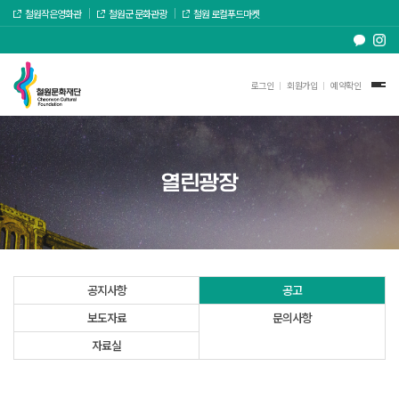
철원작은영화관
철원군 문화관광
철원 로컬푸드마켓
로그인
회원가입
예약확인
열린광장
공지사항
공고
보도자료
문의사항
자료실