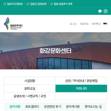
철원작은영화관
철원군 문화관광
철원 로컬푸드마켓
로그인
회원가입
예약확인
화강문화센터
시설현황
공연 / 객석안내 / 관람예절
문화교실
커뮤니티
운영조례 / 시행규칙 / 규정
공지사항
포토갤러리
공연관람 후기
문의게시판
찾아오시는 길