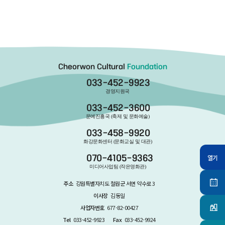
Cheorwon Cultural
Foundation
033-452-9923
경영지원국
033-452-3600
문예진흥국 (축제 및 문화예술)
033-458-9920
화강문화센터 (문화교실 및 대관)
열기
070-4105-9363
미디어사업팀 (작은영화관)
주소
강원특별자치도 철원군 서면 약수로 3
이사장
김동일
사업자번호
677-82-00427
Tel
033-452-9923
Fax
033-452-9924