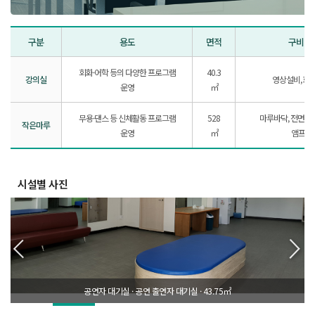
구분
용도
면적
구비 사
회화·어학 등의 다양한 프로그램
40.3
강의실
영상설비, 화
운영
㎡
무용·댄스 등 신체활동 프로그램
528
마루바닥, 전면거울
작은마루
운영
㎡
앰프구
시설별 사진
공연자 대기실 · 공연 출연자 대기실 · 43.75㎡