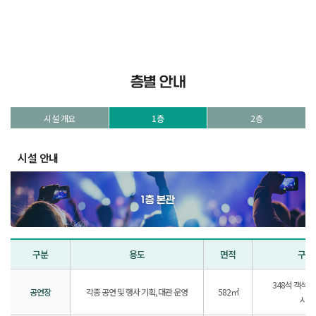
층별 안내
시설 개요
1층
2층
시설 안내
구분
용도
면적
구비
348석 객석,
공연장
각종 공연 및 행사 기획, 대관 운영
582㎡
시설