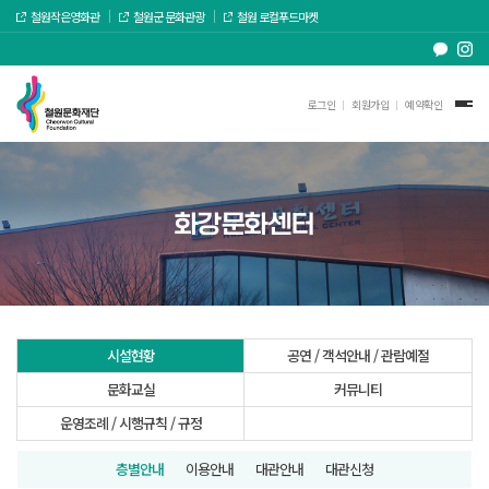
철원작은영화관
철원군 문화관광
철원 로컬푸드마켓
로그인
회원가입
예약확인
화강문화센터
시설현황
공연 / 객석안내 / 관람예절
문화교실
커뮤니티
운영조례 / 시행규칙 / 규정
층별안내
이용안내
대관안내
대관신청