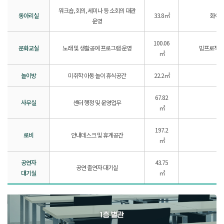
워크숍, 회의, 세미나 등 소회의 대관
동아리실
33.8㎡
화이
운영
100.06
문화교실
노래 및 생활공예 프로그램 운영
빔프로젝트
㎡
놀이방
미취학 아동 놀이 휴식공간
22.2㎡
67.82
사무실
센터 행정 및 운영업무
㎡
197.2
로비
안내데스크 및 휴게공간
㎡
공연자
43.75
공연 출연자 대기실
대기실
㎡