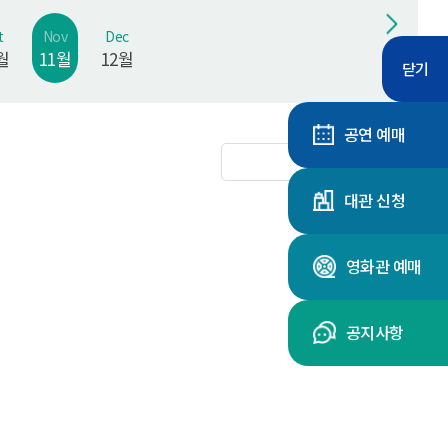
t
Nov
Dec
월
11월
12월
닫기
공연 예매
대관 신청
영화관 예매
공지사항