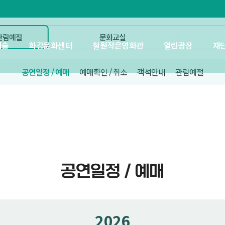
 관람예절
문화교실
예술
화강문화센터
철원작은영화관
열린광장
재
공연일정 / 예매
예매확인 / 취소
객석안내
관람예절
공연일정 / 예매
2026